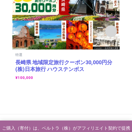
特選
体
長崎県 地域限定旅行クーポン30,000円分
駆
(株)日本旅行 ハウステンボス
ボ
利
¥
100,000
¥
1
Copyright 2024 VELTRA Corporation All Rights Reserved. ©
ご購入（寄付）は、ベルトラ（株）がアフィリエイト契約で提携
2026 ベルトラふるさと納税 | Powered by
Astra WordPress テー