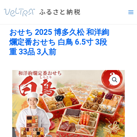
内
Ma
容
Me
を
ス
おせち 2025 博多久松 和洋絢
キ
ッ
爛定番おせち 白鳥 6.5寸 3段
プ
重 33品 3人前