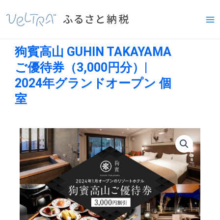
内
Ma
容
Me
を
ス
狗賓高山 GUHIN TAKAYAMA
キ
ッ
ご優待券（3,000円分）|
プ
2024年グランドオープン 個
室