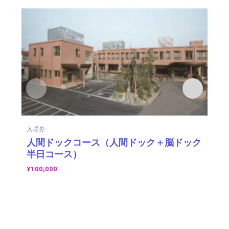
入場券
入
人間ドックコース（人間ドック＋脳ドック
お
半日コース）
マ
¥
100,000
¥
1