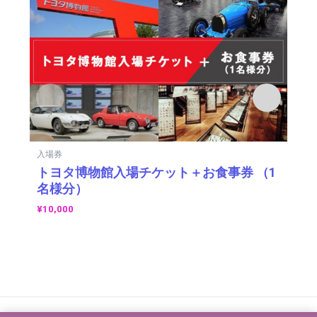
入場券
入
トヨタ博物館入場チケット＋お食事券 （1
2
名様分）
権
¥
10,000
¥
5