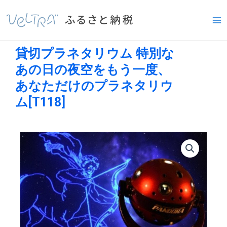
内
Ma
容
Me
を
ス
貸切プラネタリウム 特別な
キ
ッ
あの日の夜空をもう一度、
プ
あなただけのプラネタリウ
ム[T118]