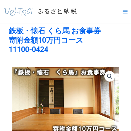
内
Ma
容
Me
を
ス
鉄板・懐石 くら馬 お食事券
キ
ッ
寄附金額10万円コース
プ
11100-0424