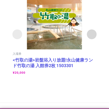
入場券
入
<竹取の湯>岩盤浴入り放題!永山健康ラン
チ
ド竹取の湯 入館券2枚 1503301
ポ
月
¥
20,000
¥
3