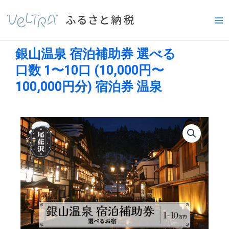
内
Ma
容
Me
を
ス
銀山温泉 宿泊補助券 選べる
キ
ッ
口数 1〜10口 (10,000円〜
プ
100,000円分) 宿泊券 温泉