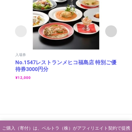
入場券
体
No.1547レストランメヒコ福島店 特別ご優
岩
待券3000円分
分 
¥
12,000
¥
1
Copyright 2024 VELTRA Corporation All Rights Reserved. ©
ご購入（寄付）は、ベルトラ（株）がアフィリエイト契約で提携
2026 ベルトラふるさと納税 | Powered by
Astra WordPress テー