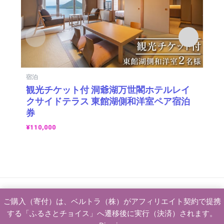
宿泊
体
観光チケット付 洞爺湖万世閣ホテルレイ
優
クサイドテラス 東館湖側和洋室ペア宿泊
人2
券
¥
5
¥
110,000
Copyright 2024 VELTRA Corporation All Rights Reserved. ©
ご購入（寄付）は、ベルトラ（株）がアフィリエイト契約で提携
2026 ベルトラふるさと納税 | Powered by
Astra WordPress テー
する「ふるさとチョイス」へ遷移後に実行（決済）されます。
マ