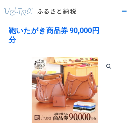
内
Ma
容
Me
を
ス
鞄いたがき商品券 90,000円
キ
ッ
分
プ