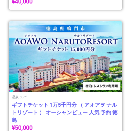
¥
40,000
温泉 スパ
ギフトチケット 1万5千円分 （ アオアヲ ナル
トリゾート ） オーシャンビュー 人気 予約 徳
島
¥
50,000