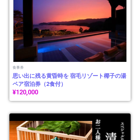
食事券
思い出に残る黄昏時を 宿毛リゾート椰子の湯
ペア宿泊券（2食付）
¥
120,000