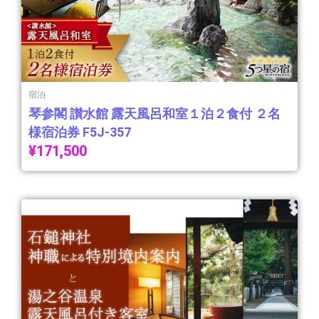
宿泊
琴参閣 讃水館 露天風呂和室１泊２食付 ２名
様宿泊券 F5J-357
¥
171,500