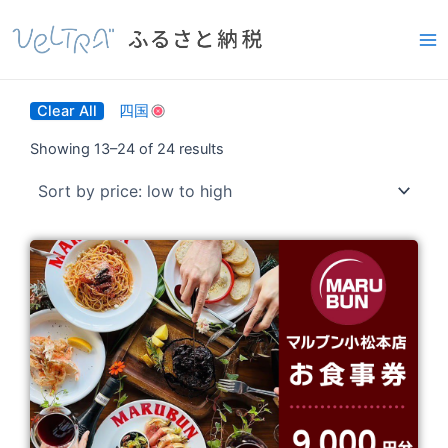
内
Ma
容
Me
を
ス
キ
Clear All
四国
ッ
Showing 13–24 of 24 results
プ